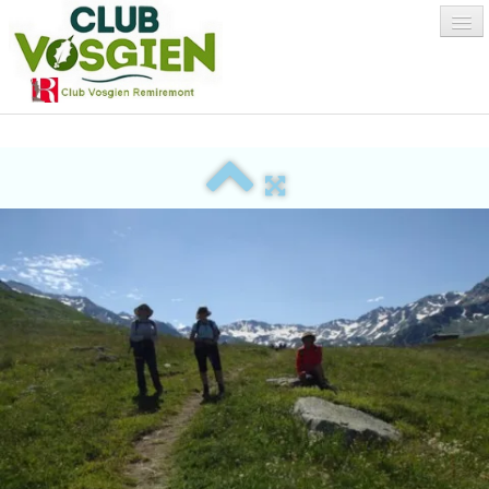
Accueil
Qui sommes-nous
?
▼
Environnement
Activités
▼
Albums Photos
Adhésion/Avantages
▼