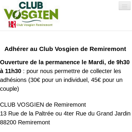
Accueil
Adhérer au Club Vosgien de Remiremont
Qui sommes-nous
Ouverture de la permanence le Mardi, de 9h30
?
▼
à 11h30
: p
our nous permettre de collecter les
Environnement
adhésions (30€ pour un individuel, 45€ pour un
couple)
Activités
▼
Albums Photos
CLUB VOSGIEN de Remiremont
13 Rue de la Paltrée ou
4ter Rue du Grand Jardin
Adhésion/Avantages
▼
88200 Remiremont