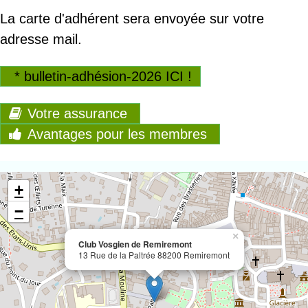
La carte d'adhérent sera envoyée sur votre
adresse mail.
* bulletin-adhésion-2026 ICI !
Votre assurance
Avantages pour les membres
+
−
×
Club Vosgien de Remiremont
13 Rue de la Paltrée 88200 Remiremont