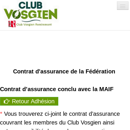
Accueil
Qui sommes-nous
?
▼
Contrat d'assurance de la Fédération
Environnement
Activités
▼
Contrat d’assurance conclu avec la MAIF
Retour Adhésion
Albums Photos
*
Vous trouverez ci-joint le contrat d’assurance
Adhésion/Avantages
▼
couvrant les membres du Club Vosgien ainsi