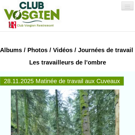
Accueil
Albums / Photos / Vidéos / Journées de travail
Qui sommes-nous
Les travailleurs de l'ombre
?
▼
Environnement
28.11.2025 Matinée de travail aux Cuveaux
Activités
▼
Albums Photos
Adhésion/Avantages
▼