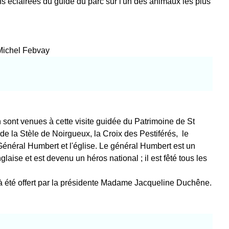
ns éclairées du guide du parc sur l'un des animaux les plus
 Michel Febvay
sont venues à cette visite guidée du Patrimoine de St
 de la Stèle de Noirgueux, la Croix des Pestiférés, le
énéral Humbert et l'église. Le général Humbert est un
nglaise et est devenu un héros national ; il est fêté tous les
tié à été offert par la présidente Madame Jacqueline Duchêne.