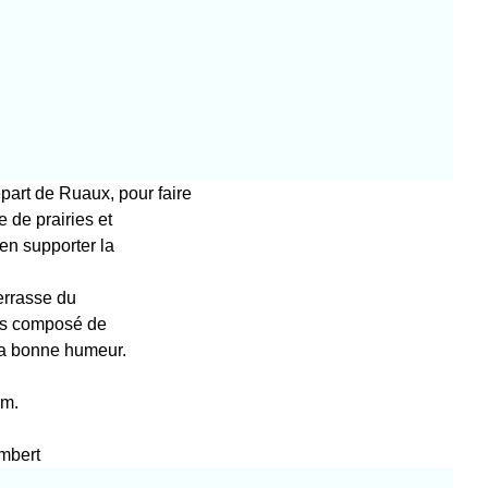
art de Ruaux, pour faire
 de prairies et
ien supporter la
terrasse du
pas composé de
la bonne humeur.
 m.
mbert