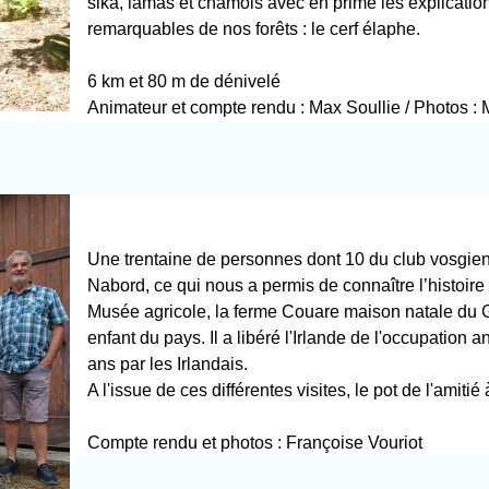
sika, lamas et chamois avec en prime les explicatio
remarquables de nos forêts : le cerf élaphe.
6 km et 80 m de dénivelé
Animateur et compte rendu : Max Soullie / Photos :
Une trentaine de personnes dont 10 du club vosgien 
Nabord, ce qui nous a permis de connaître l’histoire
Musée agricole, la ferme Couare maison natale du G
enfant du pays. Il a libéré l'Irlande de l'occupation a
ans par les Irlandais.
A l'issue de ces différentes visites, le pot de l'ami
Compte rendu et photos : Françoise Vouriot