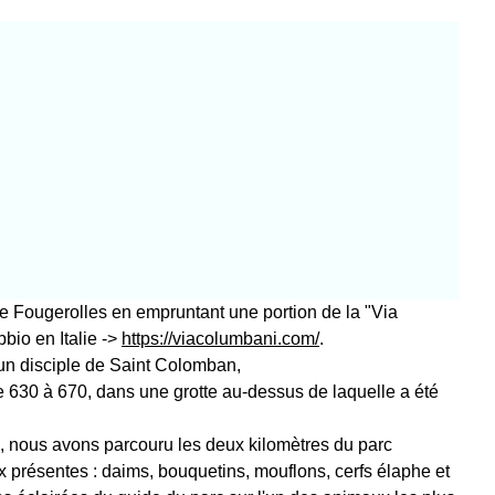
de Fougerolles en empruntant une portion de la "Via
bio en Italie ->
https://viacolumbani.com/
.
, un disciple de Saint Colomban,
e 630 à 670, dans une grotte au-dessus de laquelle a été
e, nous avons parcouru les deux kilomètres du parc
x présentes : daims, bouquetins, mouflons, cerfs élaphe et