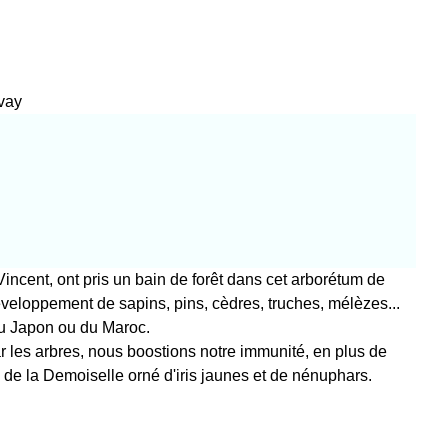
vay
Vincent, ont pris un bain de forêt dans cet arborétum de
développement de sapins, pins, cèdres, truches, mélèzes...
 du Japon ou du Maroc.
 les arbres, nous boostions notre immunité, en plus de
ng de la Demoiselle orné d'iris jaunes et de nénuphars.